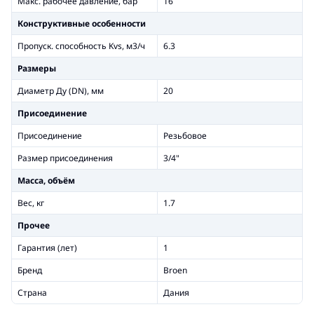
Макс. рабочее давление, бар
16
Конструктивные особенности
Пропуск. способность Kvs, м3/ч
6.3
Размеры
Диаметр Ду (DN), мм
20
Присоединение
Присоединение
Резьбовое
Размер присоединения
3/4"
Масса, объём
Вес, кг
1.7
Прочее
Гарантия (лет)
1
Бренд
Broen
Страна
Дания