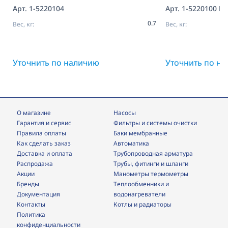
SFL; M3F-FL; M3F-SFL Broen
SFL; M3F-FL; M
Арт. 1-5220104
Арт. 1-5220100 R
0.7
Вес, кг:
Вес, кг:
Уточнить по наличию
Уточнить по н
О магазине
Насосы
Гарантия и сервис
фильтры и системы очистки
Правила оплаты
Баки мембранные
Как сделать заказ
Автоматика
Доставка и оплата
трубопроводная арматура
Распродажа
трубы, фитинги и шланги
Акции
манометры термометры
Бренды
теплообменники и
Документация
водонагреватели
Контакты
Котлы и радиаторы
Политика
конфиденциальности