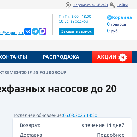
Корпоративный сайт
Войти
Артикул:
Цена по запросу
FG900.11
Пн-Пт: 8:00 - 18:00
Корзина
Сб,Вс: выходной
0
товаров
0
руб.
Заказать звонок
nfo@wtpump.ru
КОНТАКТЫ
РАСПРОДАЖА
АКЦИИ
XTREME3-T20 IP 55 FOURGROUP
хфазных насосов до 20
Последнее обновление:
06.08.2026 14:20
Возврат:
в течение 14 дней
Доставка:
Подробнее