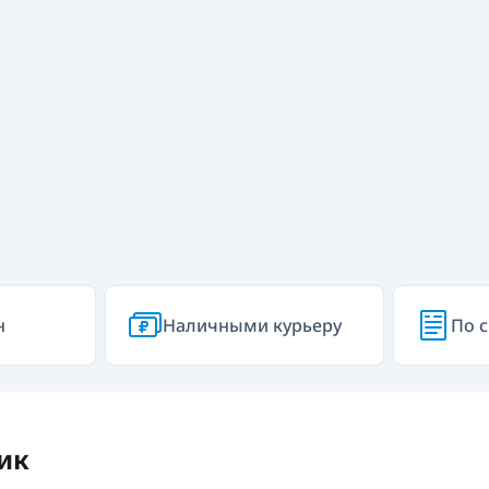
н
Наличными курьеру
По с
ик