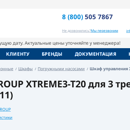
RGROUP
8 (800)
505 7867
Вопрос-ответ
Похожие товары
Не дозвонились?
Мы перезвоним
i
кущую дату. Актуальные цены уточняйте у менеджера!
КЛИЕНТУ
БРЕНДЫ
ДОКУМЕНТАЦИЯ
ронные
Шкафы
Погружными насосами
Шкаф управления 
UP XTREME3-T20 для 3 тре
11)
ROUP
истики