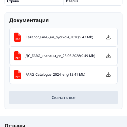
Страна
Италия
Документация
Каталог_FARG_на_русском_2016(9.43 Mb)
ДС_FARG_клапаны_до_25.06.2028(0.49 Mb)
FARG_Catalogue_2024_eng(15.41 Mb)
Скачать все
Отзывы