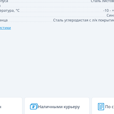
пуса
Сталь листо
л
ература, °C
-10 - 
Син
анца
Сталь углеродистая с л/к покрыт
истики
н
Наличными курьеру
По с