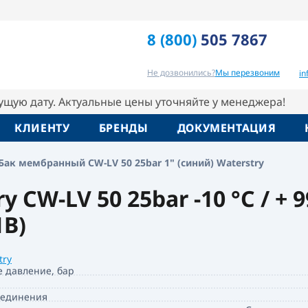
Ар
Waterstry
79
8 (800)
505 7867
Отзывы
Вопрос-ответ
Похо
Не дозвонились?
Мы перезвоним
i
кущую дату. Актуальные цены уточняйте у менеджера!
КЛИЕНТУ
БРЕНДЫ
ДОКУМЕНТАЦИЯ
Бак мембранный CW-LV 50 25bar 1" (синий) Waterstry
CW-LV 50 25bar -10 °C / + 
1B)
try
е давление, бар
оединения