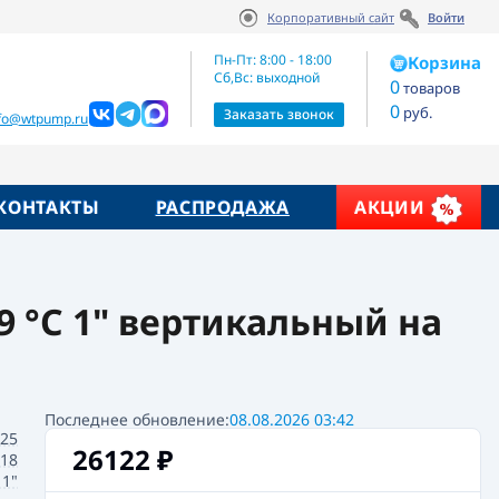
Корпоративный сайт
Войти
тикул:
26122
₽
В корзину
2025001B
Пн-Пт: 8:00 - 18:00
Корзина
Сб,Вс: выходной
0
товаров
0
руб.
жие товары
Заказать звонок
nfo@wtpump.ru
КОНТАКТЫ
РАСПРОДАЖА
АКЦИИ
99 °C 1" вертикальный на
Последнее обновление:
08.08.2026 03:42
25
26122
₽
18
1"