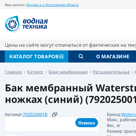
Ваш регион:
Москва и и Московская область
Бак мембранный CW-LV 50 25bar 1" (синий) 
Описание
Характеристики
Цены на сайте могут отличаться от фактических на те
КАТАЛОГ ТОВАРОВ
О МАГАЗИНЕ
Главная
Каталог
Баки мембранные
Расширительные
Бак мембранный Waterstry 
ножках (синий) (79202500
Артикул:
792025001B
Бренд:
Waters
Макс. рабоче
Новинка
Вес, кг
Размер прис