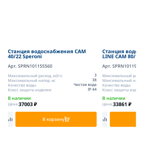
Станция водоснабжения CAM
Станция водо
40/22 Speroni
LINE CAM 80/22
Арт. SPRN101155560
Арт. SPRN101195
3
Максимальный расход, м3/ч:
Максимальный расхо
38
Максимальный напор, м:
Максимальный напо
Чистая вода
Качество воды:
Качество воды:
IP 44
Класс защиты изделия:
Класс защиты издел
В наличии
В наличии
37003
₽
33861
₽
Цена:
Цена:
В корзину
В