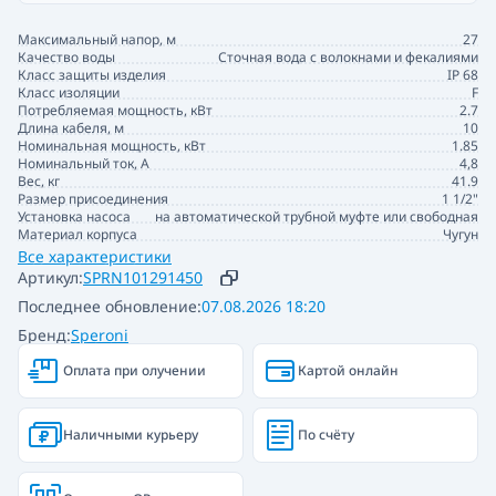
Максимальный напор, м
27
Качество воды
Сточная вода с волокнами и фекалиями
Класс защиты изделия
IP 68
Класс изоляции
F
Потребляемая мощность, кВт
2.7
Длина кабеля, м
10
Номинальная мощность, кВт
1.85
Номинальный ток, А
4,8
Вес, кг
41.9
Размер присоединения
1 1/2"
Установка насоса
на автоматической трубной муфте или свободная
Материал корпуса
Чугун
Все характеристики
Артикул:
SPRN101291450
Последнее обновление:
07.08.2026 18:20
Бренд:
Speroni
Оплата при олучении
Картой онлайн
Наличными курьеру
По счёту