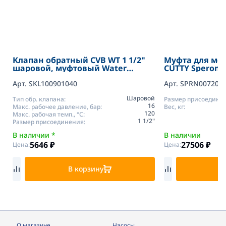
Клапан обратный CVB WT 1 1/2"
Муфта для мо
шаровой, муфтовый Water
CUTTY Speroni
Тechnics
Арт. SKL100901040
Арт. SPRN007203
Шаровой
Тип обр. клапана:
Размер присоедине
16
Макс. рабочее давление, бар:
Вес, кг:
120
Макс. рабочая темп., °С:
1 1/2"
Размер присоединения:
В наличии *
В наличии
5646
₽
27506
₽
Цена:
Цена:
В корзину
В
О магазине
Насосы