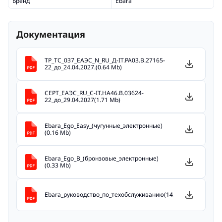
Бренд
Ebara
Документация
ТР_ТС_037_ЕАЭС_N_RU_Д-IT.РА03.В.27165-
22_до_24.04.2027.(0.64 Mb)
СЕРТ_ЕАЭС_RU_С-IT.НА46.В.03624-
22_до_29.04.2027(1.71 Mb)
Ebara_Ego_Easy_(чугунные_электронные)
(0.16 Mb)
Ebara_Ego_B_(бронзовые_электронные)
(0.33 Mb)
Ebara_руководство_по_техобслуживанию(14.53 Mb)