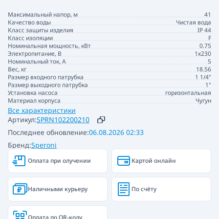
Максимальный напор, м
41
Качество воды
Чистая вода
Класс защиты изделия
IP 44
Класс изоляции
F
Номинальная мощность, кВт
0.75
Электропитание, В
1х230
Номинальный ток, А
5
Вес, кг
18.56
Размер входного патрубка
1 1/4"
Размер выходного патрубка
1"
Установка насоса
горизонтальная
Материал корпуса
Чугун
Все характеристики
Артикул:
SPRN102200210
Последнее обновление:
06.08.2026 02:33
Бренд:
Speroni
Оплата при олучении
Картой онлайн
Наличными курьеру
По счёту
Оплата по QR-коду