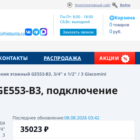
Корпоративный сайт
Войти
ртикул:
35023
₽
В корзину
E553Y043
Пн-Пт: 8:00 - 18:00
Корзина
Сб,Вс: выходной
0
товаров
0
руб.
жие товары
Заказать звонок
nfo@wtpump.ru
КОНТАКТЫ
РАСПРОДАЖА
АКЦИИ
я этажный GE553-B3, 3/4" x 1/2" / 3 Giacomini
GE553-B3, подключение
Последнее обновление:
08.08.2026 03:42
604
35023
₽
/4"
3