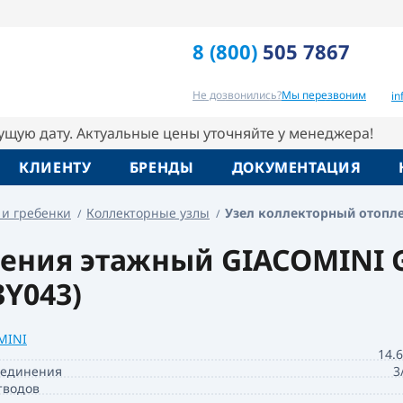
А
B3, 3/4" x 1/2" / 3 Giacomini
G
8 (800)
505 7867
Отзывы
Вопрос-ответ
Похо
Не дозвонились?
Мы перезвоним
i
кущую дату. Актуальные цены уточняйте у менеджера!
КЛИЕНТУ
БРЕНДЫ
ДОКУМЕНТАЦИЯ
 и гребенки
Коллекторные узлы
Узел коллекторный отоплени
ения этажный GIACOMINI 
3Y043)
MINI
14.
оединения
3
тводов