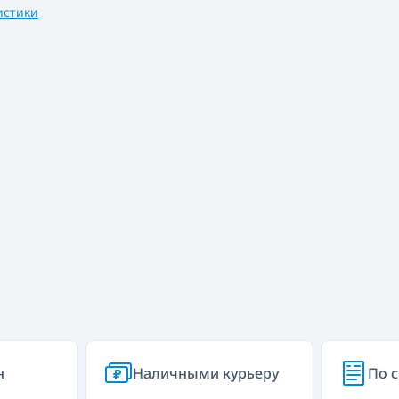
истики
н
Наличными курьеру
По с