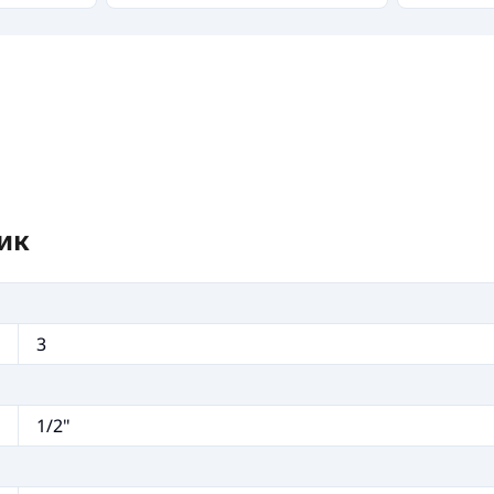
ик
3
1/2"