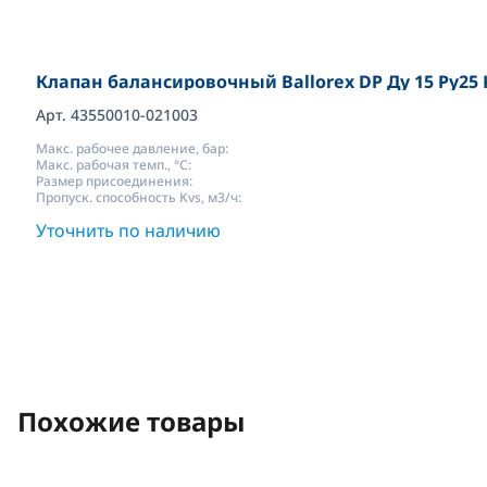
Клапан балансировочный Ballorex DP Ду 15 Pу25 K
Арт. 43550010-021003
Макс. рабочее давление, бар:
Макс. рабочая темп., °С:
Размер присоединения:
Пропуск. способность Kvs, м3/ч:
Уточнить по наличию
Похожие товары