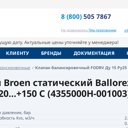
/р с Kvs=2,49м3/ч Т -20...+150 C Broen
8 (800)
505 7867
Отзывы
Вопрос-ответ
Похо
Не дозвонились?
Мы перезвоним
i
кущую дату. Актуальные цены уточняйте у менеджера!
КЛИЕНТУ
БРЕНДЫ
ДОКУМЕНТАЦИЯ
лансировочные
Клапан балансировочный FODRV Ду 15 Pу25 р/р
roen статический Ballorex
20...+150 C (4355000H-001003
е давление, бар
обность Kvs, м3/ч
2
0