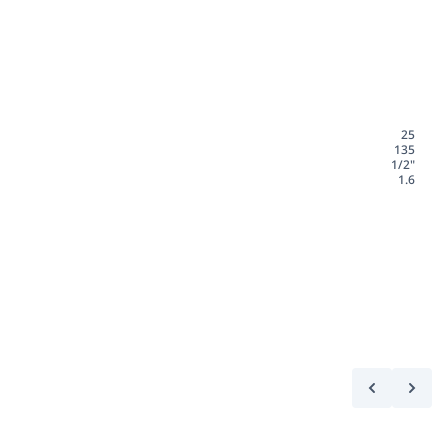
25
135
1/2"
1.6