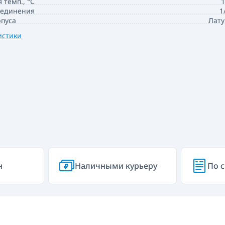
 темп., °С
1
оединения
1
пуса
Лату
истики
н
Наличными курьеру
По с