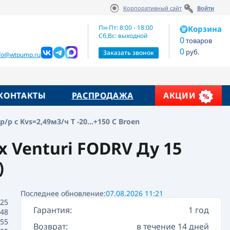
Корпоративный сайт
Войти
Артикул:
Цена по запросу
4355000H-001003
Пн-Пт: 8:00 - 18:00
Корзина
Сб,Вс: выходной
0
товаров
0
руб.
жие товары
Заказать звонок
nfo@wtpump.ru
КОНТАКТЫ
РАСПРОДАЖА
АКЦИИ
 с Kvs=2,49м3/ч Т -20...+150 C Broen
 Venturi FODRV Ду 15
)
Последнее обновление:
07.08.2026 11:21
25
Гарантия:
1 год
.48
.55
Возврат:
в течение 14 дней