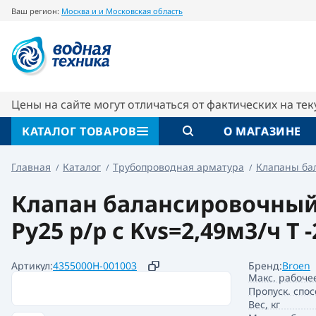
Ваш регион:
Москва и и Московская область
Клапан балансировочный FODRV Ду 15 Pу25 р
Описание
Характеристики
Цены на сайте могут отличаться от фактических на те
КАТАЛОГ ТОВАРОВ
О МАГАЗИНЕ
Главная
Каталог
Трубопроводная арматура
Клапаны ба
Клапан балансировочный B
Pу25 р/р с Kvs=2,49м3/ч Т -
Артикул:
4355000H-001003
Бренд:
Broen
Макс. рабоче
Пропуск. спос
Вес, кг