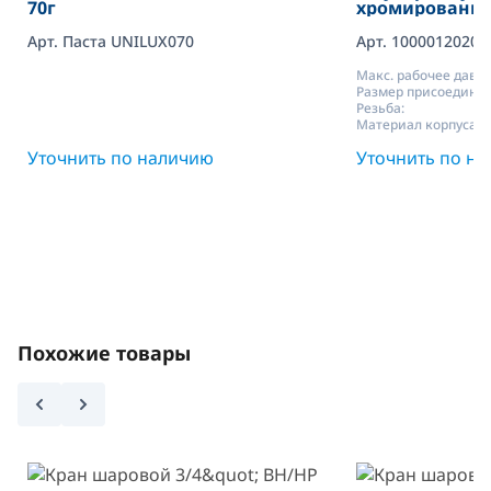
70г
хромированны
резьбой G 1/2 
Арт. Паста UNILUX070
Pettinaroli
Арт. 1000012020C
Макс. рабочее давле
Размер присоедине
Резьба:
Материал корпуса:
Уточнить по наличию
Уточнить по н
Похожие товары