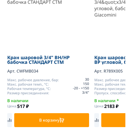
Кран шаровой 3/4" ВН/НР
Кран шаровой 
бабочка СТАНДАРТ СТМ
ВР угловой, б
Giacomini
Арт. CWFMB034
Арт. R789X005
30
Макс. рабочее давление, бар:
Макс. рабочее давле
150
Макс. рабочая темп., °С:
Макс. рабочая темп.,
-20 - +150
Рабочая температура, °C:
Размер присоедине
3/4"
Размер присоединения:
Пропуск. способность
В наличии
В наличии *
517
₽
2183
₽
Цена:
Цена:
В корзину
В