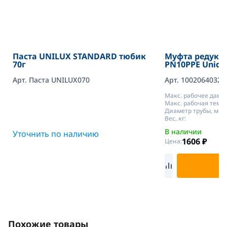
Паста UNILUX STANDARD тюбик
Муфта редукц
70г
PN10PPE Unide
Арт. Паста UNILUX070
Арт. 1002064032
Макс. рабочее давле
Макс. рабочая темп.,
Диаметр трубы, мм:
Вес, кг:
В наличии
Уточнить по наличию
1606
₽
Цена:
В
Похожие товары