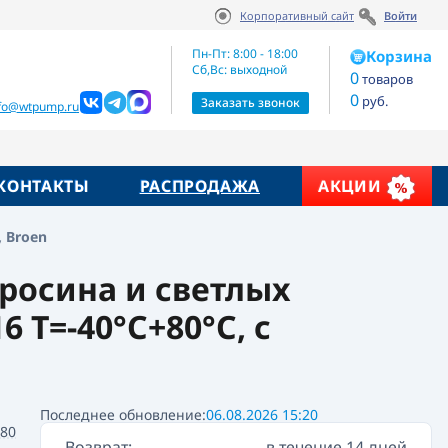
Корпоративный сайт
Войти
Артикул:
Цена по запросу
[КШН 21.103.080.А]
Пн-Пт: 8:00 - 18:00
Корзина
Сб,Вс: выходной
0
товаров
0
руб.
Заказать звонок
nfo@wtpump.ru
КОНТАКТЫ
РАСПРОДАЖА
АКЦИИ
, Broen
еросина и светлых
 T=-40°C+80°C, с
Последнее обновление:
06.08.2026 15:20
80
Возврат:
в течение 14 дней