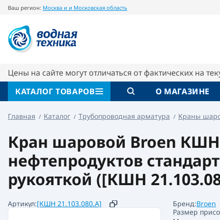
Ваш регион:
Москва и и Московская область
Кран шаровой КШН 21.103.080 ф/ф Ду 080 P
Характеристики
Отзывы
Цены на сайте могут отличаться от фактических на те
КАТАЛОГ ТОВАРОВ
О МАГАЗИНЕ
Главная
Каталог
Трубопроводная арматура
Краны шар
Кран шаровой Broen КШН 2
нефтепродуктов стандартн
рукояткой ([КШН 21.103.08
Артикул:
[КШН 21.103.080.А]
Бренд:
Broen
Размер прис