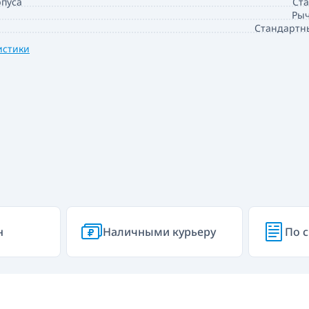
пуса
Ста
Рыч
Стандартн
истики
н
Наличными курьеру
По с