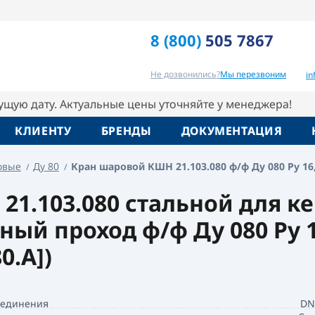
у 16, Broen
8 (800)
505 7867
Вопрос-ответ
Похожие товары
Не дозвонились?
Мы перезвоним
i
кущую дату. Актуальные цены уточняйте у менеджера!
КЛИЕНТУ
БРЕНДЫ
ДОКУМЕНТАЦИЯ
овые
Ду 80
Кран шаровой КШН 21.103.080 ф/ф Ду 080 Pу 16
1.103.080 стальной для к
ый проход ф/ф Ду 080 Pу 16
0.А])
оединения
DN