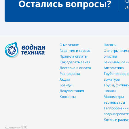
Остались вопросы?
С
д
О магазине
Насосы
Гарантия и сервис
фильтры и системы
Правила оплаты
очистки
Как сделать заказ
Баки мембран
Доставка и оплата
Автоматика
Распродажа
трубопроводная
Акции
арматура
Бренды
трубы, фитинги и
Документация
шланги
Контакты
манометры
термометры
теплообменники и
водонагреват
Котлы и ради
Компания ВТС