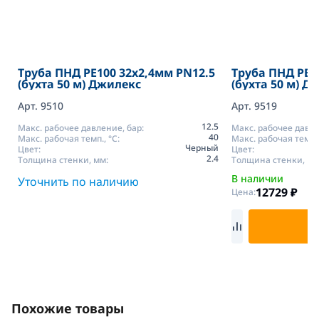
Труба ПНД РЕ100 32х2,4мм PN12.5
Труба ПНД РЕ1
(бухта 50 м) Джилекс
(бухта 50 м) Д
Арт. 9510
Арт. 9519
12.5
Макс. рабочее давление, бар:
Макс. рабочее давле
40
Макс. рабочая темп., °С:
Макс. рабочая темп.,
Черный
Цвет:
Цвет:
2.4
Толщина стенки, мм:
Толщина стенки, мм
В наличии
Уточнить по наличию
12729
₽
Цена:
В
Похожие товары