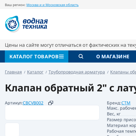
Ваш регион:
Москва и и Московская область
Клапан обратный 2" с латунным штоком С
Описание
Характеристики
Цены на сайте могут отличаться от фактических на те
КАТАЛОГ ТОВАРОВ
О МАГАЗИНЕ
Главная
Каталог
Трубопроводная арматура
Клапаны об
Клапан обратный 2" с ла
Артикул:
CBCVB002
Бренд:
СТМ
Макс. рабоче
Вес, кг
Размер прис
Материал кор
Рабочая темп