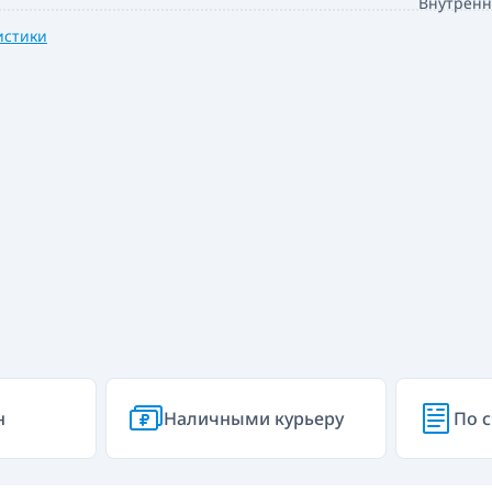
Внутренн
истики
н
Наличными курьеру
По с