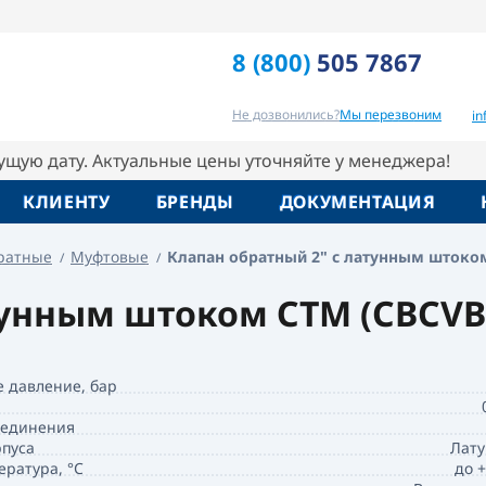
ТМ
8 (800)
505 7867
Отзывы
Вопрос-ответ
Похо
Не дозвонились?
Мы перезвоним
i
кущую дату. Актуальные цены уточняйте у менеджера!
КЛИЕНТУ
БРЕНДЫ
ДОКУМЕНТАЦИЯ
ратные
Муфтовые
Клапан обратный 2" с латунным штоко
тунным штоком СТМ (CBCVB
е давление, бар
оединения
пуса
Лату
ература, °C
до 