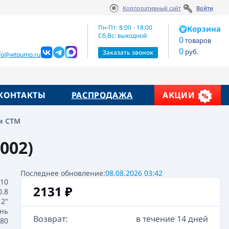
Корпоративный сайт
Войти
Артикул:
2131
₽
В корзину
CBCVB002
Пн-Пт: 8:00 - 18:00
Корзина
Сб,Вс: выходной
0
товаров
0
руб.
жие товары
Заказать звонок
nfo@wtpump.ru
КОНТАКТЫ
РАСПРОДАЖА
АКЦИИ
м СТМ
002)
Последнее обновление:
08.08.2026 03:42
10
2131
₽
0.8
2"
нь
Возврат:
в течение 14 дней
+80