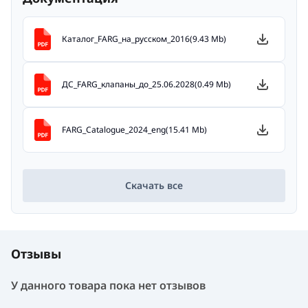
Каталог_FARG_на_русском_2016(9.43 Mb)
ДС_FARG_клапаны_до_25.06.2028(0.49 Mb)
FARG_Catalogue_2024_eng(15.41 Mb)
Скачать все
Отзывы
У данного товара пока нет отзывов