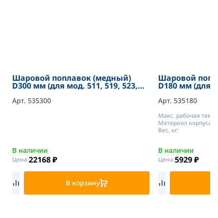
Шаровой поплавок (медный)
Шаровой попл
D300 мм (для мод. 511, 519, 523,
D180 мм (для F
524,525) FARG
523, 524,525),
Арт. 535300
Арт. 535180
Макс. рабочая темп.,
Материал корпуса:
Вес, кг:
В наличии
В наличии
22168
₽
5929
₽
Цена:
Цена:
В корзину
В