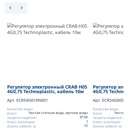
Регулятор электронный CRAB H05
Регулятор эле
4G0,75 Technoplastic, кабель 10м
4G0,75 Technop
Арт. ECR54G010N001
Арт. ECR54G005N
Качество воды:
Качество воды:
Чистая сточная вода, мутные воды
Чистая 
Класс
Класс
IP 68
защиты изделия:
защиты изделия:
I
Класс изоляции:
Класс изоляции:
10
Длина кабеля, м:
Длина кабеля, м: