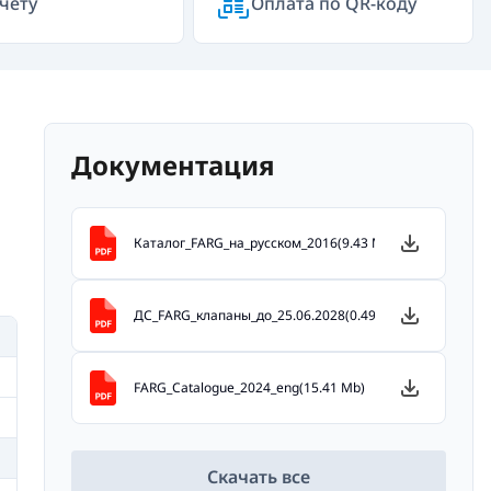
чёту
Оплата по QR-коду
Документация
Каталог_FARG_на_русском_2016(9.43 Mb)
ДС_FARG_клапаны_до_25.06.2028(0.49 Mb)
FARG_Catalogue_2024_eng(15.41 Mb)
Скачать все