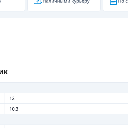
н
Наличными курьеру
По с
ик
12
10.3