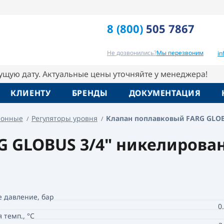
8 (800)
505 7867
Отзывы
Вопрос-ответ
Похо
Не дозвонились?
Мы перезвоним
i
кущую дату. Актуальные цены уточняйте у менеджера!
КЛИЕНТУ
БРЕНДЫ
ДОКУМЕНТАЦИЯ
ронные
Регуляторы уровня
Клапан поплавковый FARG GLOB
 GLOBUS 3/4" никелирован
е давление, бар
0
 темп., °С