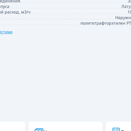
оединения
3
пуса
Лату
 расход, м3/ч
1
Наружн
политетрафторэтилен P
истики