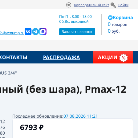
Корпоративный сайт
Войти
Артикул:
6793
₽
В корзину
525/1.3/4
Пн-Пт: 8:00 - 18:00
Корзина
Сб,Вс: выходной
0
товаров
0
руб.
жие товары
Заказать звонок
nfo@wtpump.ru
КОНТАКТЫ
РАСПРОДАЖА
АКЦИИ
US 3/4"
ный (без шара), Pmax-12
Последнее обновление:
07.08.2026 11:21
12
6793
₽
.76
80