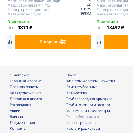
16
Макс. рабочее давление, бар:
Макс. рабочее давле
80
Макс. рабочая темп., °С:
Макс. рабочая темп.,
DN125
Размер присоединения:
Размер присоедине
EPDM
Материал корпуса:
Материал корпуса:
В наличии
В наличии
9870
₽
18482
₽
Цена:
Цена:
В корзину
В
О магазине
Насосы
Гарантия и сервис
фильтры и системы очистки
Правила оплаты
Баки мембранные
Как сделать заказ
Автоматика
Доставка и оплата
трубопроводная арматура
Распродажа
трубы, фитинги и шланги
Акции
манометры термометры
Бренды
теплообменники и
Документация
водонагреватели
Контакты
Котлы и радиаторы