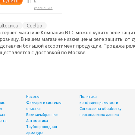
Купить
К
сравнению
taltecnica
Coelbo
нтернет магазине Компания ВТС можно купить реле защит
 розницу. В нашем магазине низкие цены реле защиты от су
дставлен большой ассортимент продукции. Продажа реле
ществляется с доставкой по Москве.
Насосы
Политика
вис
фильтры и системы
конфиденциальности
ты
очистки
Согласие на обработку
каз
Баки мембранные
персональных данных
лата
Автоматика
трубопроводная
арматура