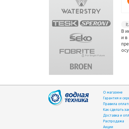
I
В и
и в
пре
осу
О магазине
Гарантия и сер
Правила опла
Как сделать за
Доставка и оп
Распродажа
Акции