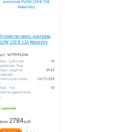
Устройство пресс-контроль
FLOW 230 В 12A Waterstry
Арт.
WTRYFLOW
Макс. рабочее
10
давление, бар:
Класс защиты
IP 65
изделия:
Электропитание,
1x115-230
:
Макс. ток
10
электродвигателя,
:
В наличии
2784
Цена:
руб.